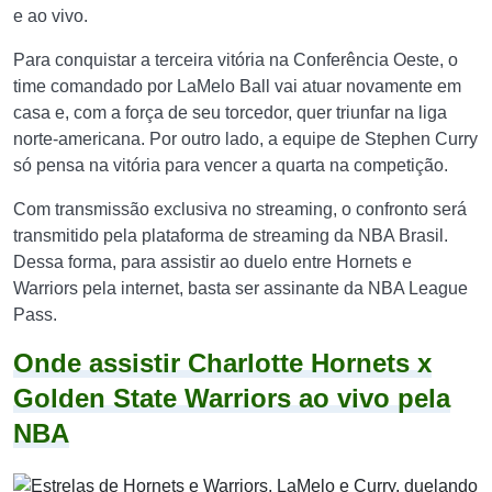
e ao vivo.
Para conquistar a terceira vitória na Conferência Oeste, o
time comandado por LaMelo Ball vai atuar novamente em
casa e, com a força de seu torcedor, quer triunfar na liga
norte-americana. Por outro lado, a equipe de Stephen Curry
só pensa na vitória para vencer a quarta na competição.
Com transmissão exclusiva no streaming, o confronto será
transmitido pela plataforma de streaming da NBA Brasil.
Dessa forma, para assistir ao duelo entre Hornets e
Warriors pela internet, basta ser assinante da NBA League
Pass.
Onde assistir Charlotte Hornets x
Golden State Warriors ao vivo pela
NBA