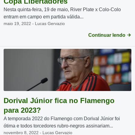
Copa Libertadores
Nesta quinta-feira, 19 de maio, River Plate x Colo-Colo
entram em campo em partida válida...
maio 19, 2022 - Lucas Gervazio
Continuar lendo
Dorival Júnior fica no Flamengo
para 2023?
A temporada 2022 do Flamengo com Dorival Júnior foi
ótima e todos torcedores rubro-negros assinariam...
novembro 8, 2022 - Lucas Gervazio