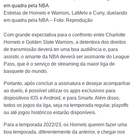
Estrelas de Hornets e Warriors, LaMelo e Curry, duelando
em quadra pela NBA – Foto: Reprodução
Com grande expectativa para o confronto entre Charlotte
Hornets e Golden State Warriors, a detentora dos direitos
de transmissão deverá ter uma boa audiência e, para
assistir, o amante da NBA deverá ser assinante do League
Pass, que é o serviço de streaming da maior liga de
basquete do mundo.
Portanto, após concluir a assinatura e desejar acompanhar
ao duelo, é possível utilizar os apps exclusivos para
dispositivos IOS e Android, e para Smartv. Além disso,
todos os jogos da liga, seja na temporada regular, playoffs
ou até jogos históricos estarão disponíveis.
Para a temporada 2022/23, os Hornets querem fazer uma
boa temporada, diferentemente da anterior, e chegar nos