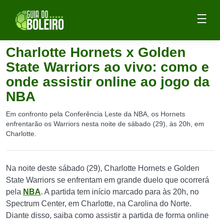
Charlotte Hornets x Golden
State Warriors ao vivo: como e
onde assistir online ao jogo da
NBA
Em confronto pela Conferência Leste da NBA, os Hornets
enfrentarão os Warriors nesta noite de sábado (29), às 20h, em
Charlotte.
Na noite deste sábado (29), Charlotte Hornets e Golden
State Warriors se enfrentam em grande duelo que ocorrerá
pela
NBA
. A partida tem início marcado para às 20h, no
Spectrum Center, em Charlotte, na Carolina do Norte.
Diante disso, saiba como assistir a partida de forma online