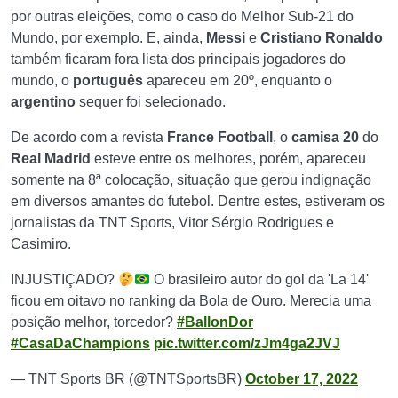
por outras eleições, como o caso do Melhor Sub-21 do
Mundo, por exemplo. E, ainda,
Messi
e
Cristiano Ronaldo
também ficaram fora lista dos principais jogadores do
mundo, o
português
apareceu em 20º, enquanto o
argentino
sequer foi selecionado.
De acordo com a revista
France Football
, o
camisa 20
do
Real Madrid
esteve entre os melhores, porém, apareceu
somente na 8ª colocação, situação que gerou indignação
em diversos amantes do futebol. Dentre estes, estiveram os
jornalistas da TNT Sports, Vitor Sérgio Rodrigues e
Casimiro.
INJUSTIÇADO?
O brasileiro autor do gol da 'La 14'
ficou em oitavo no ranking da Bola de Ouro. Merecia uma
posição melhor, torcedor?
#BallonDor
#CasaDaChampions
pic.twitter.com/zJm4ga2JVJ
— TNT Sports BR (@TNTSportsBR)
October 17, 2022