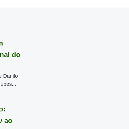
m
inal do
e Danilo
ubes...
o:
v ao