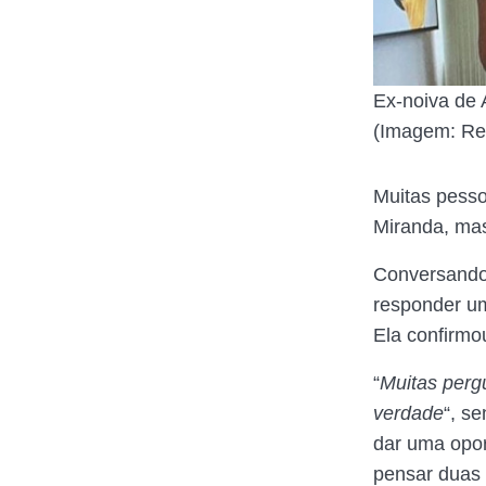
Ex-noiva de 
(Imagem: Re
Muitas pesso
Miranda, mas
Conversando
responder um
Ela confirmo
“
Muitas pergu
verdade
“, s
dar uma opor
pensar duas 