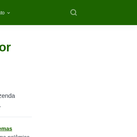
to
or
azenda
.
lemas