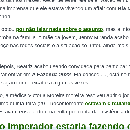
s últimos meses. Recentemente, ele se envolveu em 
na imprensa que ele estava vivendo um affair com
Bia 
chen.
r optou
por não falar nada sobre o assunto
, mas a inf
mba na família. A mãe da jovem, Jenny Miranda acabo
ço nas redes sociais e a situação só irritou ainda mais 
depois, Beatriz acabou sendo convidada para participar 
ntar entrar em
A Fazenda 2022
. Ela conseguiu, está no 
 relação com o ex-atleta algumas vezes.
o, a médica Victoria Moreira moreira resolveu abrir o jo
ltima quinta-feira (29). Recentemente
estavam circulan
estavam ensaiando uma volta por conta da insistência d
o Imperador estaria fazendo 