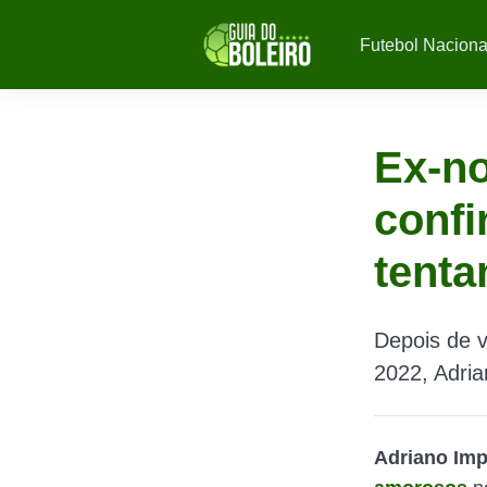
Futebol Naciona
Ex-no
confi
tenta
Depois de v
2022, Adria
Adriano Im