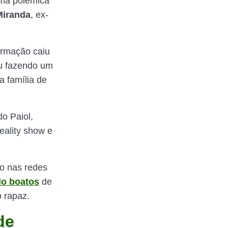
uma polêmica
Miranda
, ex-
ormação caiu
u fazendo um
a família de
do Paiol,
reality show e
go nas redes
do boatos
de
o rapaz.
de