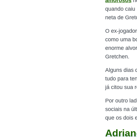
amorosos
no
quando caiu 
neta de Gret
O ex-jogado
como uma bo
enorme alvoro
Gretchen.
Alguns dias 
tudo para te
já citou sua
Por outro lad
sociais na ú
que os dois 
Adrian