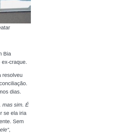
eatar
m Bia
o ex-craque.
 resolveu
conciliação.
mos dias.
, mas sim. É
 se ela iria
rente. Sem
ele”
,