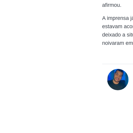
afirmou.
A imprensa j
estavam acon
deixado a sit
noivaram em