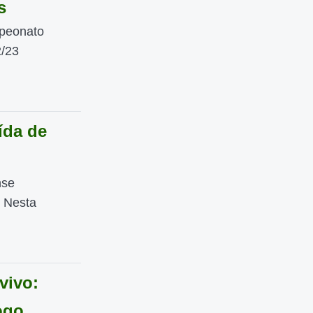
s
mpeonato
2/23
ída de
nse
. Nesta
vivo:
ogo