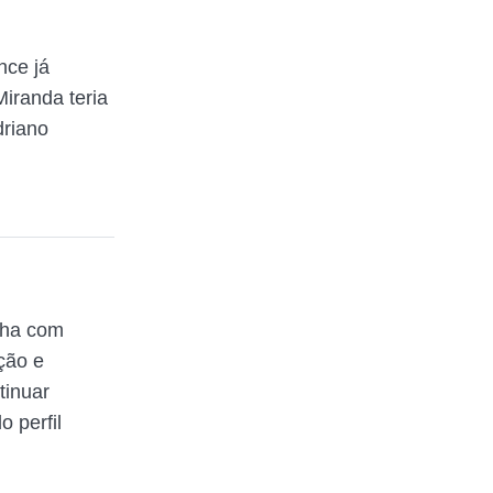
nce já
iranda teria
driano
lha com
ção e
tinuar
 perfil