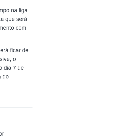
mpo na liga
ta que será
namento com
erá ficar de
usive, o
 dia 7 de
a do
or