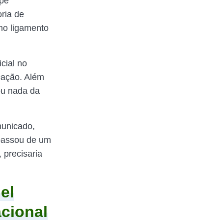
ipe
ria de
 no ligamento
cial no
cação. Além
ou nada da
municado,
 passou de um
 precisaria
el
acional