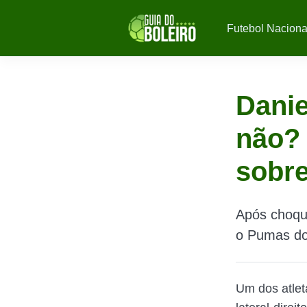
Futebol Naciona
Danie
não?
sobre
Após choque
o Pumas do
Um dos atlet