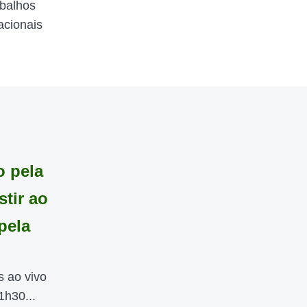
abalhos
acionais
o pela
tir ao
pela
s ao vivo
1h30...