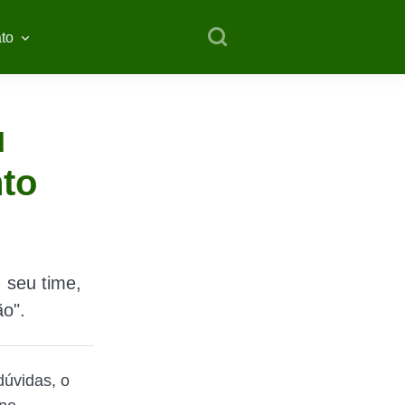
to
u
to
 seu time,
o".
dúvidas, o