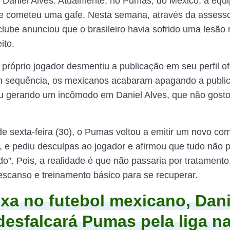
ito Daniel Alves. Atualmente, no Pumas, do México, a equ
e cometeu uma gafe. Nesta semana, através da assesso
clube anunciou que o brasileiro havia sofrido uma lesão
ito.
 próprio jogador desmentiu a publicação em seu perfil ofi
em sequência, os mexicanos acabaram apagando a publi
ou gerando um incômodo em Daniel Alves, que não gost
de sexta-feira (30), o Pumas voltou a emitir um novo co
, e pediu desculpas ao jogador e afirmou que tudo não
o”. Pois, a realidade é que não passaria por tratamento,
scanso e treinamento básico para se recuperar.
xa no futebol mexicano, Dani
desfalcará Pumas pela liga n