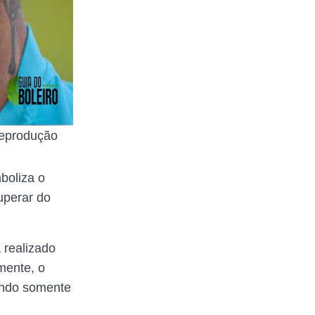
Reprodução
boliza o
cuperar do
 realizado
mente, o
endo somente