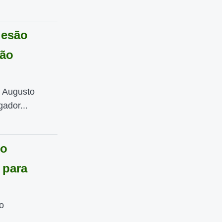
lesão
ção
i Augusto
gador...
do
 para
o