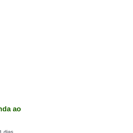
nda ao
1 dias.