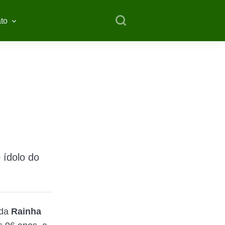
to
 ídolo do
 da
Rainha