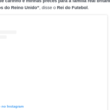
 carinho e minhas preces para a família real britâni
s do Reino Unido”
, disse o
Rei do Futebol
.
o no Instagram