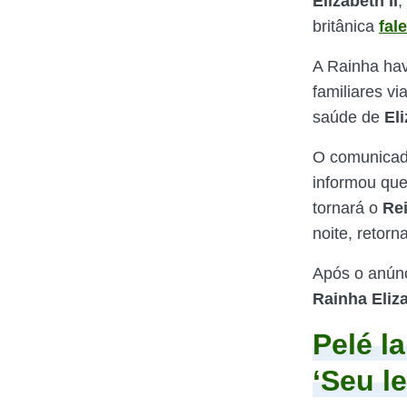
Elizabeth II
,
britânica
fal
A Rainha ha
familiares v
saúde de
El
O comunicad
informou que
tornará o
Rei
noite, retor
Após o anúnci
Rainha Eliza
Pelé l
‘Seu l