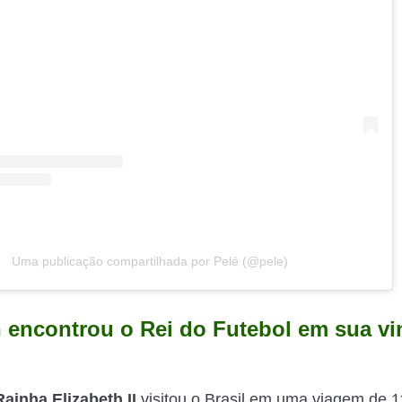
Uma publicação compartilhada por Pelé (@pele)
h encontrou o Rei do Futebol em sua vi
Rainha Elizabeth II
visitou o Brasil em uma viagem de 1