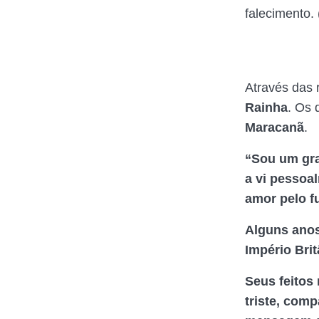
falecimento. 
Através das 
Rainha
. Os 
Maracanã
.
“Sou um gra
a vi pessoa
amor pelo f
Alguns ano
Império Brit
Seus feitos
triste, com