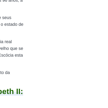
s 96 anos, a
e seus
 o estado de
ia real
 velho que se
Escócia esta
nto da
eth II: