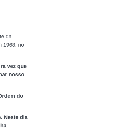
te da
m 1968, no
ira vez que
nhar nosso
 Ordem do
. Neste dia
nha