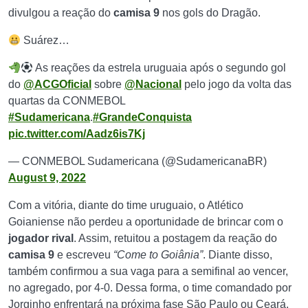
divulgou a reação do
camisa 9
nos gols do Dragão.
Suárez…
As reações da estrela uruguaia após o segundo gol
do
@ACGOficial
sobre
@Nacional
pelo jogo da volta das
quartas da CONMEBOL
#Sudamericana
.
#GrandeConquista
pic.twitter.com/Aadz6is7Kj
— CONMEBOL Sudamericana (@SudamericanaBR)
August 9, 2022
Com a vitória, diante do time uruguaio, o Atlético
Goianiense não perdeu a oportunidade de brincar com o
jogador rival
. Assim, retuitou a postagem da reação do
camisa 9
e escreveu
“Come to Goiânia”
. Diante disso,
também confirmou a sua vaga para a semifinal ao vencer,
no agregado, por 4-0. Dessa forma, o time comandado por
Jorginho enfrentará na próxima fase São Paulo ou Ceará.