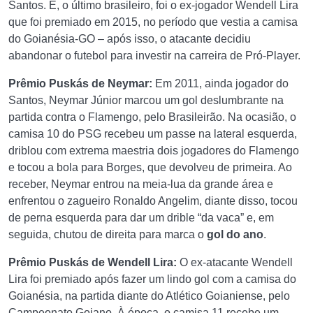
Santos. E, o último brasileiro, foi o ex-jogador Wendell Lira
que foi premiado em 2015, no período que vestia a camisa
do Goianésia-GO – após isso, o atacante decidiu
abandonar o futebol para investir na carreira de Pró-Player.
Prêmio Puskás de Neymar:
Em 2011, ainda jogador do
Santos, Neymar Júnior marcou um gol deslumbrante na
partida contra o Flamengo, pelo Brasileirão. Na ocasião, o
camisa 10 do PSG recebeu um passe na lateral esquerda,
driblou com extrema maestria dois jogadores do Flamengo
e tocou a bola para Borges, que devolveu de primeira. Ao
receber, Neymar entrou na meia-lua da grande área e
enfrentou o zagueiro Ronaldo Angelim, diante disso, tocou
de perna esquerda para dar um drible “da vaca” e, em
seguida, chutou de direita para marca o
gol do ano
.
Prêmio Puskás de Wendell Lira:
O ex-atacante Wendell
Lira foi premiado após fazer um lindo gol com a camisa do
Goianésia, na partida diante do Atlético Goianiense, pelo
Campeonato Goiano. À época, o camisa 11 recebe um