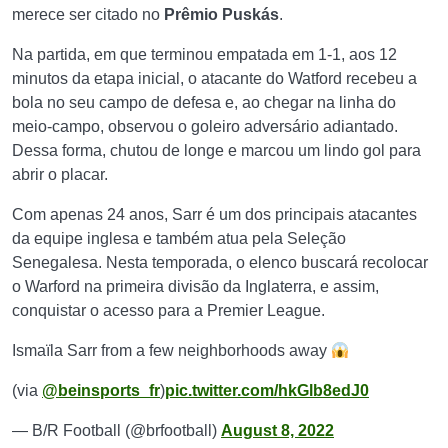
merece ser citado no
Prêmio Puskás
.
Na partida, em que terminou empatada em 1-1, aos 12
minutos da etapa inicial, o atacante do Watford recebeu a
bola no seu campo de defesa e, ao chegar na linha do
meio-campo, observou o goleiro adversário adiantado.
Dessa forma, chutou de longe e marcou um lindo gol para
abrir o placar.
Com apenas 24 anos, Sarr é um dos principais atacantes
da equipe inglesa e também atua pela Seleção
Senegalesa. Nesta temporada, o elenco buscará recolocar
o Warford na primeira divisão da Inglaterra, e assim,
conquistar o acesso para a Premier League.
Ismaïla Sarr from a few neighborhoods away
(via
@beinsports_fr
)
pic.twitter.com/hkGlb8edJ0
— B/R Football (@brfootball)
August 8, 2022