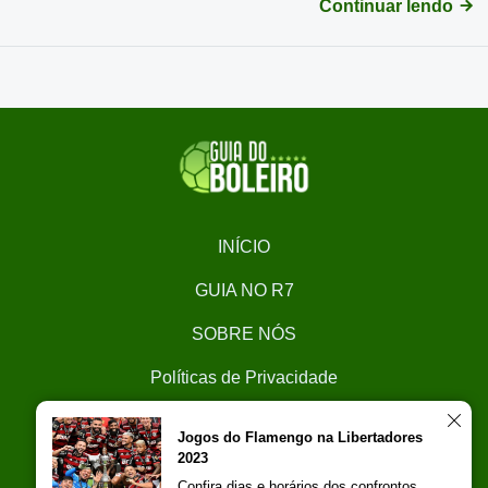
Continuar lendo
INÍCIO
GUIA NO R7
SOBRE NÓS
Políticas de Privacidade
CONTATO
Jogos do Flamengo na Libertadores
2023
Trabalhe Conosco
Confira dias e horários dos confrontos