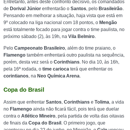
Entretanto, antes deste confronto decisivo, os comandados
de
Dorival Júnior
enfrentarão o
Santos
, pelo
Brasileirão
.
Pensando em melhorar a situação, haja vista que está em
9º colocado na liga nacional com 18 pontos, o
Mengão
está totalmente focado para jogar contra o time paulista, no
próximo sábado (2), às 19h, na
Vila Belmiro
.
Pelo
Campeonato Brasileiro
, além do time praiano, o
Flamengo
também enfrentará outro paulista na sequência,
porém, desta vez será o
Corinthians
. No dia 10, às 16h,
pela 16ª rodada, o
time carioca
terá que enfrentar os
corintianos
, na
Neo Química Arena
.
Copa do Brasil
Assim que enfrentar
Santos
,
Corinthians
e
Tolima
, a vida
no
Flamengo
ainda não ficará fácil, pois terá que duelar
contra o
Atlético Mineiro
, pela partida de volta das oitavas
de finais da
Copa do Brasil
. O primeiro jogo, que
aconteceu no dia 22 de junho, no Mineirão, o
Galo
venceu