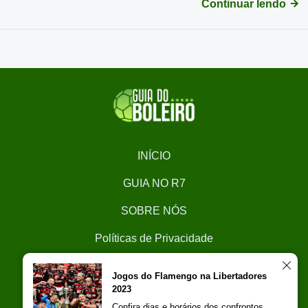
Continuar lendo
INÍCIO
GUIA NO R7
SOBRE NÓS
Políticas de Privacidade
CONTATO
Jogos do Flamengo na Libertadores
2023
Trabalhe Conosco
Confira dias e horários dos confrontos