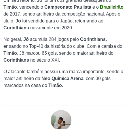
Em seu retorno,
Jô
foi um dos grandes destaques do
Timão
, vencendo o
Campeonato Paulista
e o
Brasileirão
de 2017, sendo artilheiro da competição nacional. Após o
título,
Jô
foi vendido para o Japão, retornando ao
Corinthians
novamente em 2020.
No geral,
Jô
acumula 284 jogos pelo
Corinthians
,
entrando no Top-40 da história do clube. Com a camisa do
Timão
, Jô marcou 65 gols, sendo o maior artilheiro do
Corinthians
no século XXI.
O atacante também possui uma marca importante, sendo o
maior artilheiro da
Neo Química Arena
, com 30 gols
marcados na casa do
Timão
.