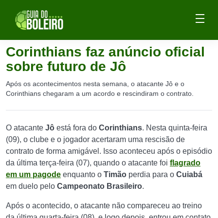
Corinthians faz anúncio oficial
sobre futuro de Jô
Após os acontecimentos nesta semana, o atacante Jô e o
Corinthians chegaram a um acordo e rescindiram o contrato.
O atacante
Jô
está fora do
Corinthians
. Nesta quinta-feira
(09), o clube e o jogador acertaram uma rescisão de
contrato de forma amigável. Isso aconteceu após o episódio
da última terça-feira (07), quando o atacante foi
flagrado
em um pagode
enquanto o
Timão
perdia para o
Cuiabá
em duelo pelo
Campeonato Brasileiro
.
Após o acontecido, o atacante não compareceu ao treino
da última quarta-feira (08), e logo depois, entrou em contato