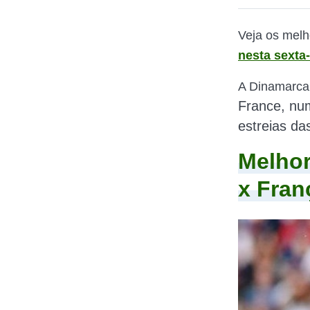
Veja os melh
nesta sexta-
A Dinamarca
France, n
u
estreias da
Melhor
x Fran