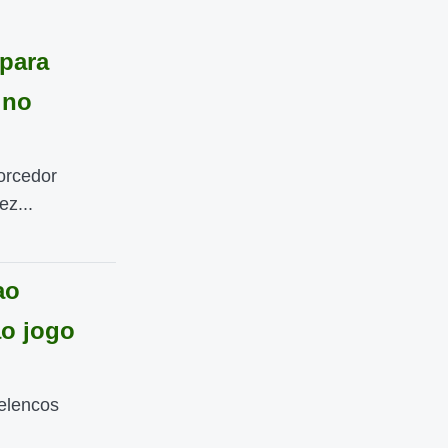
para
 no
orcedor
ez...
ao
ao jogo
 elencos