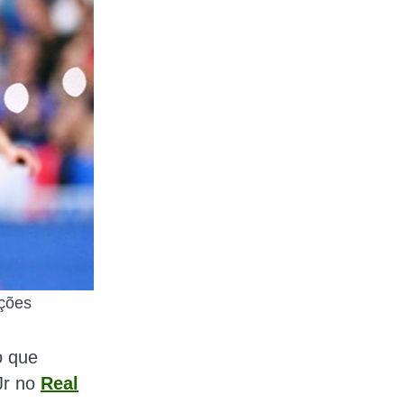
ções
o que
 Jr no
Real