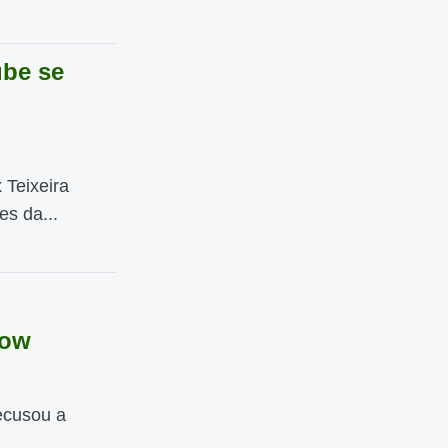
ube se
 Teixeira
es da...
low
ecusou a