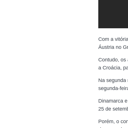
Com a vitóri
Áustria no G
Contudo, os 
a Croácia, p
Na segunda r
segunda-feir
Dinamarca e 
25 de setem
Porém, o con