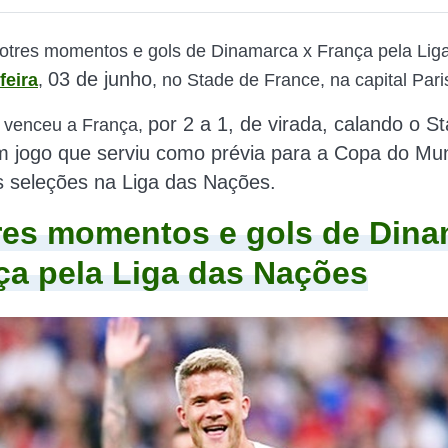
otres momentos e gols de Dinamarca x França pela Lig
03 de junho
feira
,
, no Stade de France, na capital Pari
por 2 a 1, de virada,
calando o S
 venceu a França,
m jogo que serviu como prévia para a Copa do Mu
s seleções na Liga das Nações.
es momentos e gols de Dina
ça pela Liga das Nações