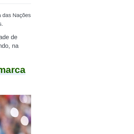
a das Nações
s.
tade de
ndo,
na
marca