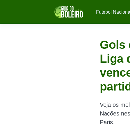
Futebol Naciona
Gols 
Liga 
vence
parti
Veja os me
Nações nest
Paris.