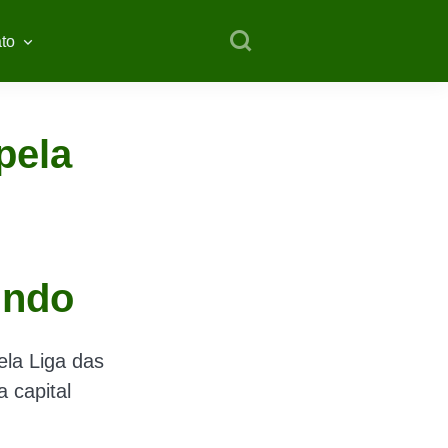
to
pela
undo
la Liga das
 capital