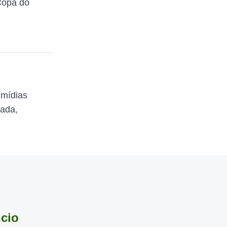
Copa do
 mídias
zada,
ncio