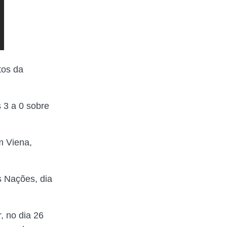
tos da
s 3 a 0 sobre
m Viena,
s Nações, dia
, no dia 26