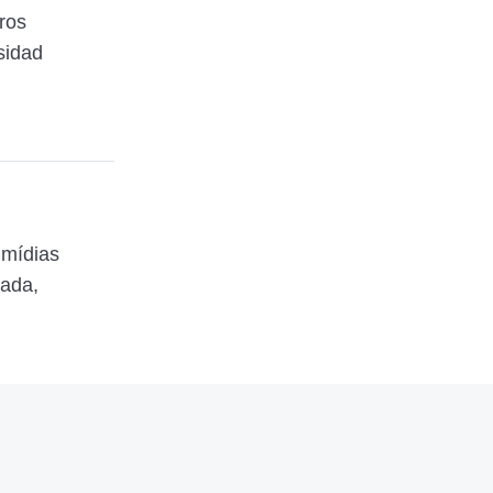
ros
rsidad
 mídias
zada,