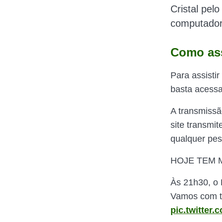
Cristal pel
o
computador,
Como ass
Para assisti
basta acessar
A transmissã
site transmi
qualquer pes
HOJE TEM 
Às 21h30, o 
Vamos com t
pic.twitter