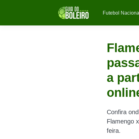
Futebol Naciona
Flame
passa
a par
onlin
Confira ond
Flamengo x 
feira.