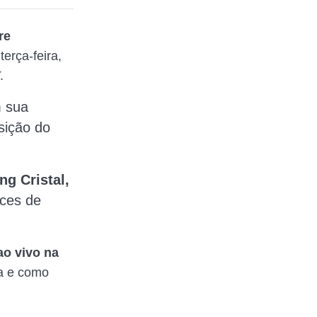
re
erça-feira,
.
m sua
sição do
ng Cristal,
nces de
ao vivo na
ça e como