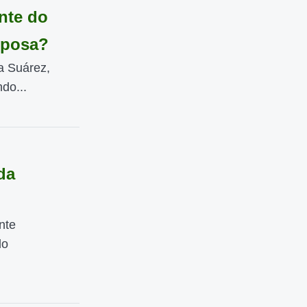
nte do
sposa?
a Suárez,
do...
da
nte
do