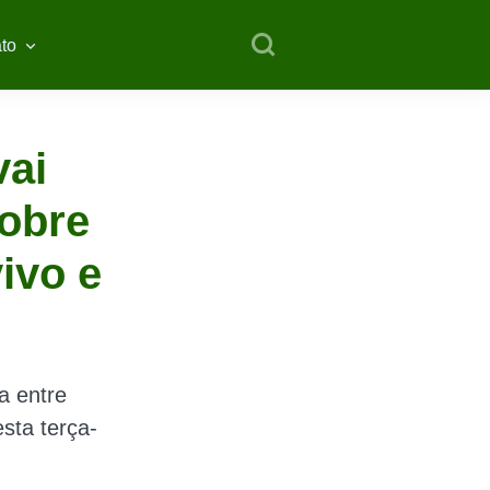
to
vai
sobre
vivo e
a entre
sta terça-