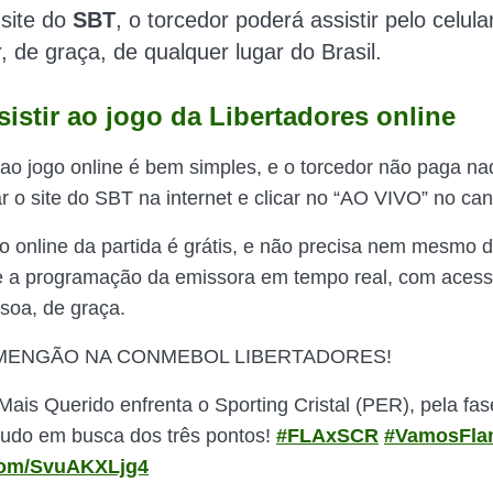
 site do
SBT
, o torcedor poderá assistir pelo celular
 de graça, de qualquer lugar do Brasil.
istir ao jogo da Libertadores online
r ao jogo online é bem simples, e o torcedor não paga na
 o site do SBT na internet e clicar no “AO VIVO” no cant
o online da partida é grátis, e não precisa nem mesmo d
te a programação da emissora em tempo real, com aces
soa, de graça.
MENGÃO NA CONMEBOL LIBERTADORES!
Mais Querido enfrenta o Sporting Cristal (PER), pela fas
udo em busca dos três pontos!
#FLAxSCR
#VamosFla
.com/SvuAKXLjg4