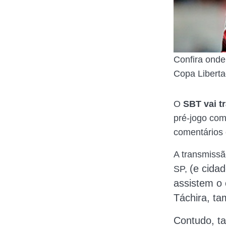
Confira onde
Copa Libert
O
SBT vai
t
pré-jogo com
comentários 
A transmissã
(e cida
SP,
assistem o 
Táchira, ta
Contudo, ta