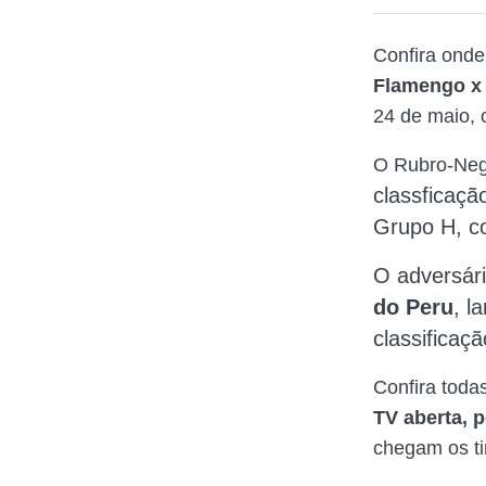
Confira onde
Flamengo x 
24 de maio, 
O Rubro-Neg
classficaçã
Grupo H, c
O adversár
do Peru
, l
classificaçã
Confira toda
TV aberta, p
chegam os ti