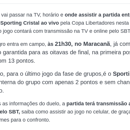
 vai passar na TV, horário e
onde assistir a partida ent
Sporting Cristal
ao vivo
pela Copa Libertadores nesta t
o jogo contará com transmissão na TV e online pelo SBT
21h30, no Maracanã
, já co
ro entra em campo,
às
o garantida
para as oitavas de final, na primeira po
om 13 pontos.
io,
para o último jogo da fase de grupos,
é o
Sporti
anterna do grupo com apenas 2 pontos e sem cha
o.
s as informações do duelo, a
partida terá transmissão 
elo SBT,
saiba como assistir ao jogo no celular, de gra
mes para o confronto.