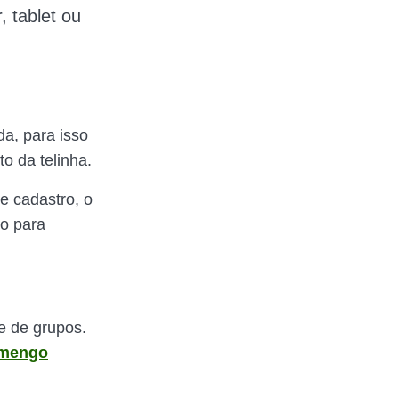
, tablet ou
da, para isso
o da telinha.
e cadastro, o
so para
e de grupos.
mengo