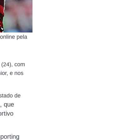
online pela
 (24), com
ior, e nos
estado de
),
que
rtivo
porting