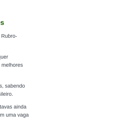
es
o Rubro-
quer
s melhores
es, sabendo
leiro.
itavas ainda
 com uma vaga