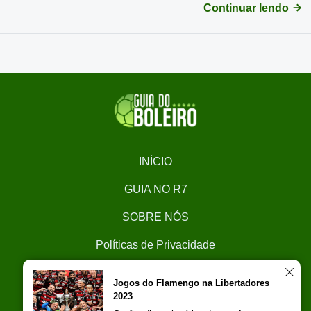
Continuar lendo
INÍCIO
GUIA NO R7
SOBRE NÓS
Políticas de Privacidade
CONTATO
Jogos do Flamengo na Libertadores
2023
Trabalhe Conosco