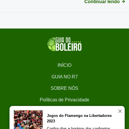
Continuar lendo
INÍCIO
GUIA NO R7
SOBRE NÓS
Políticas de Privacidade
CONTATO
Jogos do Flamengo na Libertadores
2023
Trabalhe Conosco
Confira dias e horários dos confrontos