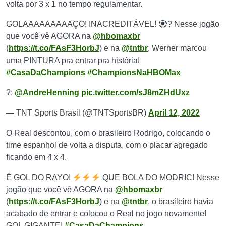
volta por 3 x 1 no tempo regulamentar.
GOLAAAAAAAAAÇO! INACREDITÁVEL!
? Nesse jogão
que você vê AGORA na
@hbomaxbr
(
https://t.co/FAsF3HorbJ
) e na
@tntbr
, Werner marcou
uma PINTURA pra entrar pra história!
#CasaDaChampions
#ChampionsNaHBOMax
?️:
@AndreHenning
pic.twitter.com/sJ8mZHdUxz
— TNT Sports Brasil (@TNTSportsBR)
April 12, 2022
O Real descontou, com o brasileiro Rodrigo, colocando o
time espanhol de volta a disputa, com o placar agregado
ficando em 4 x 4.
É GOL DO RAYO!
QUE BOLA DO MODRIC! Nesse
jogão que você vê AGORA na
@hbomaxbr
(
https://t.co/FAsF3HorbJ
) e na
@tntbr
, o brasileiro havia
acabado de entrar e colocou o Real no jogo novamente!
GOL GIGANTE!
#CasaDaChampions