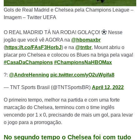
Gols de Real Madrid e Chelsea pela Champions League –
Imagem – Twitter UEFA
O REAL MADRID TÁ NA RODA! GOLAÇO!
Nesse
jogão que você vê AGORA na
@hbomaxbr
(
https://t.co/FAsF3HorbJ
) e na
@tntbr
, Mount abriu o
placar pro Chelsea e colocou os Blues na briga pela vaga!
#CasaDaChampions
#ChampionsNaHBOMax
?️:
@AndreHenning
pic.twitter.com/yO2uWgifa8
— TNT Sports Brasil (@TNTSportsBR)
April 12, 2022
O primeiro tempo, melhor na partida e com uma forte
marcação do Chelsea, terminou com o time inglês
vencendo por 1 x 0, precisando de mais um gol, para levar
o jogo para a prorrogação.
No segundo tempo o Chelsea foi com tudo