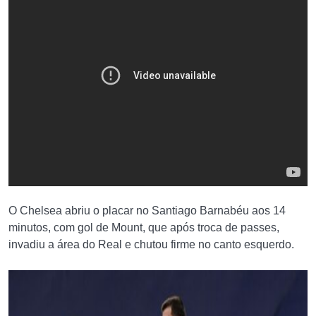
O Chelsea abriu o placar no Santiago Barnabéu aos 14
minutos, com gol de Mount, que após troca de passes,
invadiu a área do Real e chutou firme no canto esquerdo.