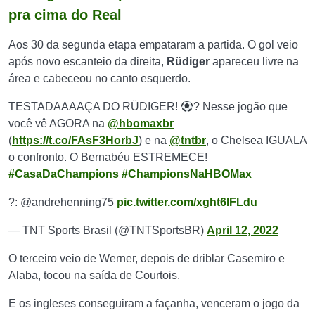
pra cima do Real
Aos 30 da segunda etapa empataram a partida. O gol veio
após novo escanteio da direita,
Rüdiger
apareceu livre na
área e cabeceou no canto esquerdo.
TESTADAAAAÇA DO RÜDIGER!
? Nesse jogão que
você vê AGORA na
@hbomaxbr
(
https://t.co/FAsF3HorbJ
) e na
@tntbr
, o Chelsea IGUALA
o confronto. O Bernabéu ESTREMECE!
#CasaDaChampions
#ChampionsNaHBOMax
?️: @andrehenning75
pic.twitter.com/xght6IFLdu
— TNT Sports Brasil (@TNTSportsBR)
April 12, 2022
O terceiro veio de Werner, depois de driblar Casemiro e
Alaba, tocou na saída de Courtois.
E os ingleses conseguiram a façanha, venceram o jogo da