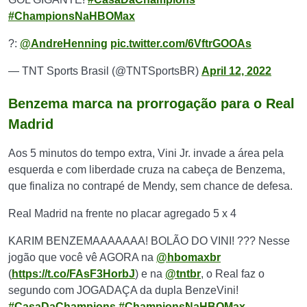
#ChampionsNaHBOMax
?️:
@AndreHenning
pic.twitter.com/6VftrGOOAs
— TNT Sports Brasil (@TNTSportsBR)
April 12, 2022
Benzema marca na prorrogação para o Real
Madrid
Aos 5 minutos do tempo extra, Vini Jr. invade a área pela
esquerda e com liberdade cruza na cabeça de Benzema,
que finaliza no contrapé de Mendy, sem chance de defesa.
Real Madrid na frente no placar agregado 5 x 4
KARIM BENZEMAAAAAAA! BOLÃO DO VINI! ??? Nesse
jogão que você vê AGORA na
@hbomaxbr
(
https://t.co/FAsF3HorbJ
) e na
@tntbr
, o Real faz o
segundo com JOGADAÇA da dupla BenzeVini!
#CasaDaChampions
#ChampionsNaHBOMax