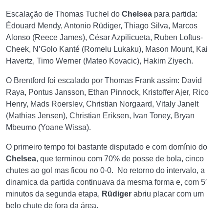
Escalação de Thomas Tuchel do
Chelsea
para partida:
Édouard Mendy, Antonio Rüdiger, Thiago Silva, Marcos
Alonso (Reece James), César Azpilicueta, Ruben Loftus-
Cheek, N’Golo Kanté (Romelu Lukaku), Mason Mount, Kai
Havertz, Timo Werner (Mateo Kovacic), Hakim Ziyech.
O Brentford foi escalado por Thomas Frank assim: David
Raya, Pontus Jansson, Ethan Pinnock, Kristoffer Ajer, Rico
Henry, Mads Roerslev, Christian Norgaard, Vitaly Janelt
(Mathias Jensen), Christian Eriksen, Ivan Toney, Bryan
Mbeumo (Yoane Wissa).
O primeiro tempo foi bastante disputado e com domínio do
Chelsea
, que terminou com 70% de posse de bola, cinco
chutes ao gol mas ficou no 0-0. No retorno do intervalo, a
dinamica da partida continuava da mesma forma e, com 5′
minutos da segunda etapa,
Rüdiger
abriu placar com um
belo chute de fora da área.