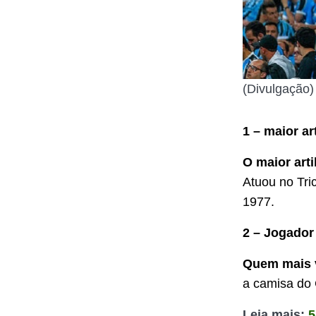
(Divulgação)
1 – maior ar
O maior arti
Atuou no Tr
1977.
2 – Jogador
Quem mais v
a camisa do 
Leia mais:
5