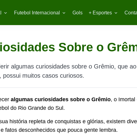
l
Futebol Internacional
Gols
+ Esportes
Conta
iosidades Sobre o Grê
rir algumas curiosidades sobre o Grêmio, que ao
a, possui muitos casos curiosos.
ecer
algumas curiosidades sobre o Grêmio
, o Imorta
tebol do Rio Grande do Sul.
ua história repleta de conquistas e glórias, existem div
 e fatos desconhecidos que pouca gente lembra.