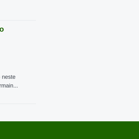
o
o neste
rmain...