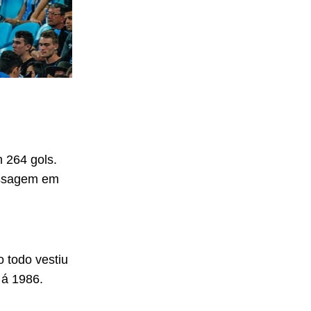
m 264 gols.
assagem em
o todo vestiu
 á 1986.