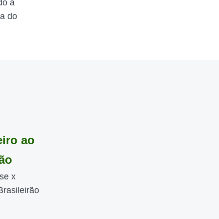
do a
ta do
iro ao
rão
se x
Brasileirão