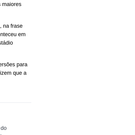
s maiores
, na frase
onteceu em
stádio
ersões para
dizem que a
 do