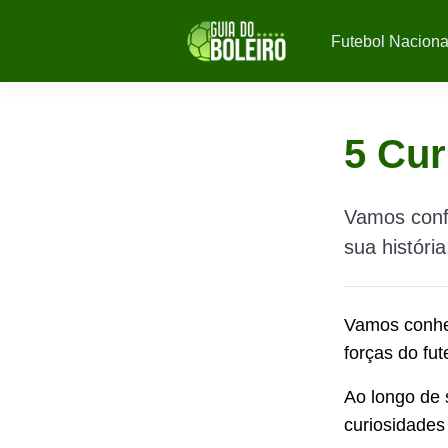
Futebol Naciona
5 Cur
Vamos confe
sua históri
Vamos conh
forças do fu
Ao longo de s
curiosidades