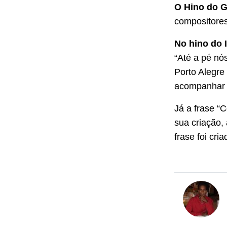
O Hino do G
compositores
No hino do I
“Até a pé n
Porto Alegre
acompanhar 
Já a frase “
sua criação,
frase foi cr