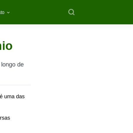
to
mio
 longo de
l é uma das
ersas