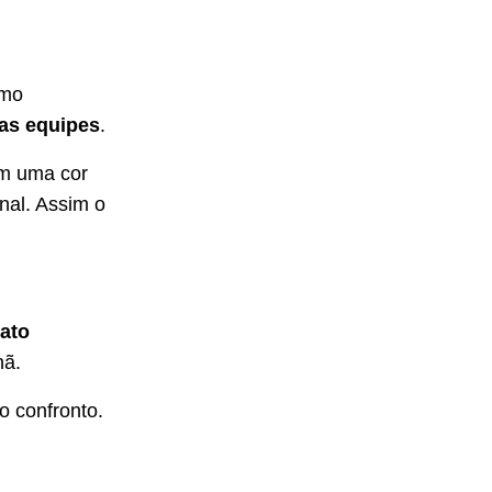
omo
as equipes
.
em uma cor
onal. Assim o
ato
nã.
o confronto.