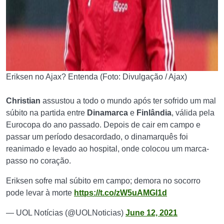
Eriksen no Ajax? Entenda (Foto: Divulgação / Ajax)
Christian
assustou a todo o mundo após ter sofrido um mal
súbito na partida entre
Dinamarca
e
Finlândia
, válida pela
Eurocopa do ano passado. Depois de cair em campo e
passar um período desacordado,
o dinamarquês foi
reanimado e levado ao hospital, onde colocou um marca-
passo no coração.
Eriksen sofre mal súbito em campo; demora no socorro
pode levar à morte
https://t.co/zW5uAMGl1d
— UOL Notícias (@UOLNoticias)
June 12, 2021