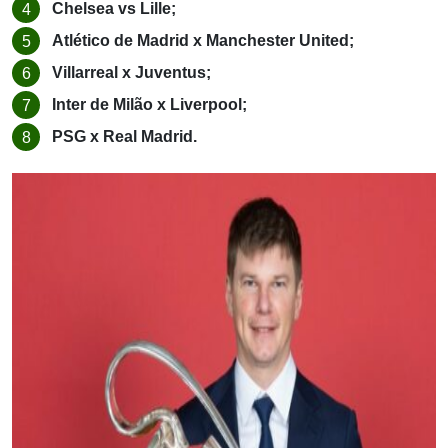
Chelsea vs Lille;
Atlético de Madrid x Manchester United;
Villarreal x Juventus;
Inter de Milão x Liverpool;
PSG x Real Madrid.