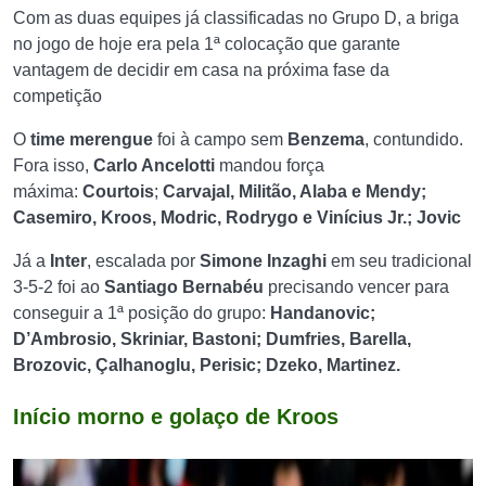
Com as duas equipes já classificadas no Grupo D, a briga
no jogo de hoje era pela 1ª colocação que garante
vantagem de decidir em casa na próxima fase da
competição
O
time merengue
foi à campo sem
Benzema
, contundido.
Fora isso,
Carlo Ancelotti
mandou força
máxima:
Courtois
;
Carvajal, Militão, Alaba e Mendy;
Casemiro, Kroos, Modric, Rodrygo e Vinícius Jr.; Jovic
Já a
Inter
, escalada por
Simone Inzaghi
em seu tradicional
3-5-2 foi ao
Santiago Bernabéu
precisando vencer para
conseguir a 1ª posição do grupo:
Handanovic;
D’Ambrosio, Skriniar, Bastoni; Dumfries, Barella,
Brozovic, Çalhanoglu, Perisic; Dzeko, Martinez.
Início morno e golaço de Kroos