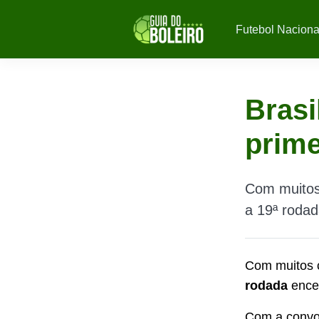
Futebol Naciona
Brasi
prime
Com muitos 
a 19ª rodad
Com muitos c
rodada
encer
Com a convoc