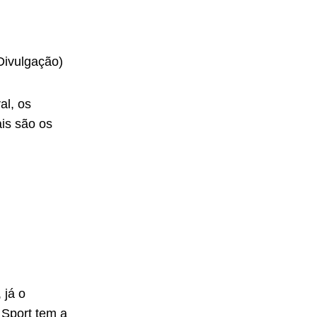
Divulgação)
al, os
is são os
 já o
 Sport tem a