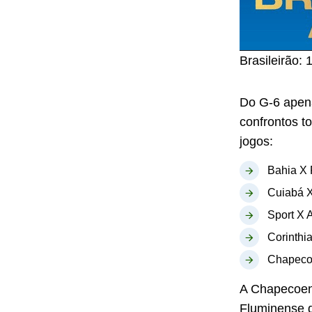
Brasileirão:
Do G-6 ape
confrontos t
jogos:
Bahia X 
Cuiabá X
Sport X 
Corinthi
Chapecoe
A Chapecoens
Fluminense q