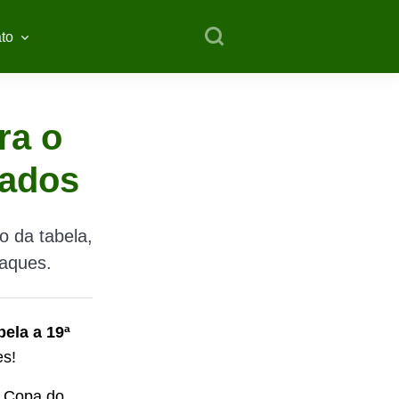
to
ra o
iados
o da tabela,
taques.
bela a 19ª
s!
a Copa do