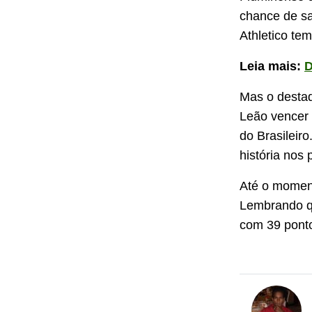
chance de s
Athletico te
Leia mais:
D
Mas o destaq
Leão vencer
do Brasileir
história nos 
Até o moment
Lembrando qu
com 39 ponto