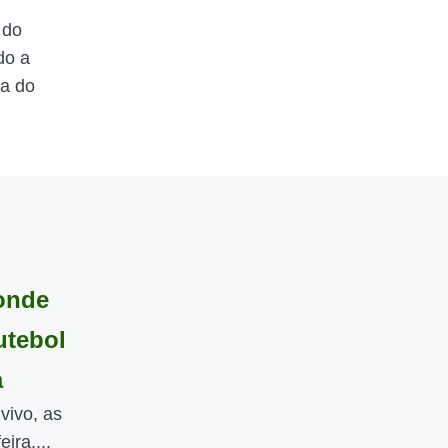
 do
do a
ta do
 onde
utebol
a
vivo, as
ira,...