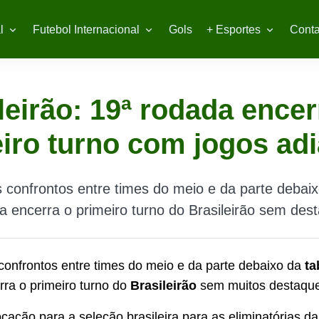
l
Futebol Internacional
Gols
+ Esportes
Conta
leirão: 19ª rodada encer
iro turno com jogos ad
confrontos entre times do meio e da parte debaix
a encerra o primeiro turno do Brasileirão sem des
onfrontos entre times do meio e da parte debaixo da
ta
ra o primeiro turno do
Brasileirão
sem muitos destaque
ação para a seleção brasileira para as eliminatórias d