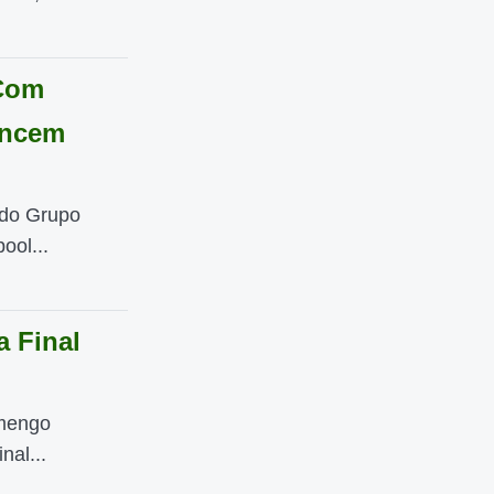
 Com
encem
 do Grupo
ool...
 Final
amengo
nal...