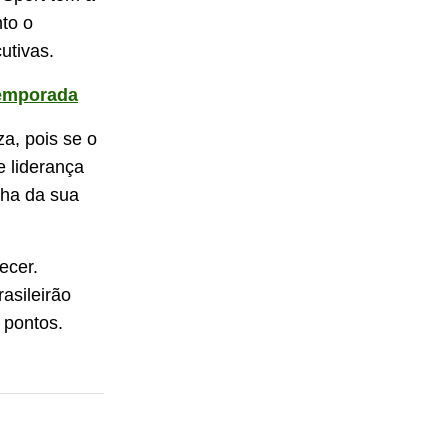
to o
utivas.
temporada
a, pois se o
 liderança
nha da sua
ecer.
asileirão
 pontos.