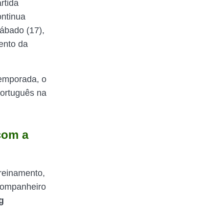
rtida
ontinua
sábado (17),
mento da
temporada, o
português na
 com a
treinamento,
companheiro
ng