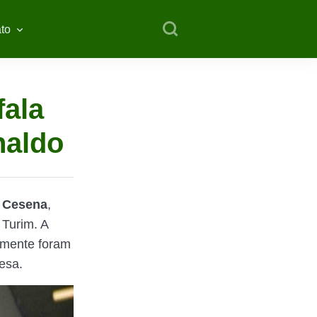
to
fala
naldo
o
Cesena
,
 Turim. A
emente foram
iesa.