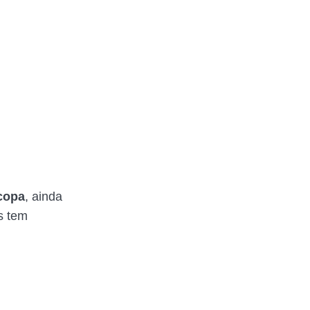
copa
, ainda
s tem