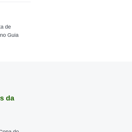
ta de
 no Guia
s da
 Copa do