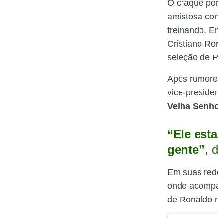
O craque por
amistosa con
treinando. E
Cristiano Ro
seleção de P
Após rumores
vice-preside
Velha Senh
“Ele esta
gente’’
, 
Em suas rede
onde acompan
de Ronaldo n