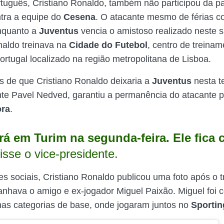
tuguês, Cristiano Ronaldo, também não participou da pa
tra a equipe do
Cesena
. O atacante mesmo de férias c
nquanto a
Juventus
vencia o amistoso realizado neste 
naldo treinava na
Cidade do Futebol
, centro de treina
ortugal localizado na região metropolitana de Lisboa.
 de que Cristiano Ronaldo deixaria a
Juventus
nesta 
nte Pavel Nedved, garantiu a permanência do atacante 
ora
.
rá em Turim na segunda-feira. Ele fica
disse o vice-presidente.
s sociais, Cristiano Ronaldo publicou uma foto após o 
hava o amigo e ex-jogador Miguel Paixão. Miguel foi 
as categorias de base, onde jogaram juntos no
Sporti