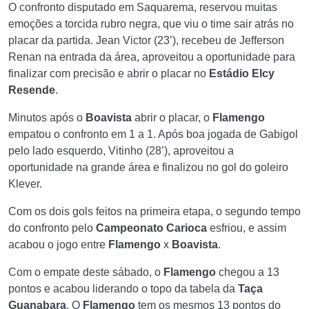
O confronto disputado em Saquarema, reservou muitas
emoções a torcida rubro negra, que viu o time sair atrás no
placar da partida. Jean Victor (23’), recebeu de Jefferson
Renan na entrada da área, aproveitou a oportunidade para
finalizar com precisão e abrir o placar no
Estádio Elcy
Resende
.
Minutos após o
Boavista
abrir o placar, o
Flamengo
empatou o confronto em 1 a 1. Após boa jogada de Gabigol
pelo lado esquerdo, Vitinho (28’), aproveitou a
oportunidade na grande área e finalizou no gol do goleiro
Klever.
Com os dois gols feitos na primeira etapa, o segundo tempo
do confronto pelo
Campeonato Carioca
esfriou, e assim
acabou o jogo entre
Flamengo
x
Boavista
.
Com o empate deste sábado, o
Flamengo
chegou a 13
pontos e acabou liderando o topo da tabela da
Taça
Guanabara
. O
Flamengo
tem os mesmos 13 pontos do