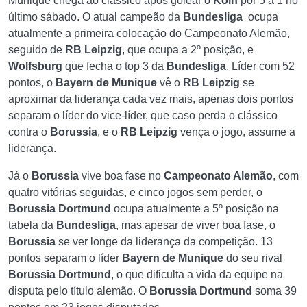
Munique chega ao clássico após golear o
Koln
por 5 a 1 no
último sábado. O atual campeão da
Bundesliga
ocupa
atualmente a primeira colocação do Campeonato Alemão,
seguido de
RB Leipzig
, que ocupa a 2º posição, e
Wolfsburg
que fecha o top 3 da
Bundesliga
. Líder com 52
pontos, o
Bayern de Munique
vê o
RB Leipzig
se
aproximar da liderança cada vez mais, apenas dois pontos
separam o líder do vice-líder, que caso perda o clássico
contra o
Borussia
, e o
RB Leipzig
vença o jogo, assume a
liderança.
Já o
Borussia
vive boa fase no
Campeonato Alemão
, com
quatro vitórias seguidas, e cinco jogos sem perder, o
Borussia Dortmund
ocupa atualmente a 5º posição na
tabela da
Bundesliga
, mas apesar de viver boa fase, o
Borussia
se ver longe da liderança da competição. 13
pontos separam o líder
Bayern de Munique
do seu rival
Borussia Dortmund
, o que dificulta a vida da equipe na
disputa pelo título alemão. O
Borussia Dortmund
soma 39