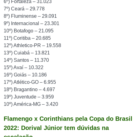
6º) Fortaleza – 31.023
7º) Ceará – 29.778
8º) Fluminense – 29.091
9º) Internacional – 23.301
10º) Botafogo – 21.095
11º) Coritiba – 20.685
12º) Athletico-PR – 19.558
13º) Cuiabá – 13.821
14º) Santos – 11.370
15º) Avaí – 10.322
16º) Goiás – 10.186
17º) Atlético-GO – 6.955
18º) Bragantino – 4.697
19º) Juventude – 3.959
10º) América-MG – 3.420
Flamengo x Corinthians pela Copa do Brasil
2022: Dorival Júnior tem dúvidas na