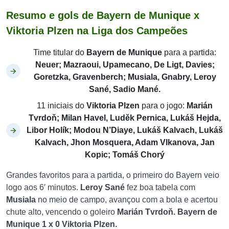
Resumo e gols de Bayern de Munique x
Viktoria Plzen na Liga dos Campeões
Time titular do
Bayern de Munique
para a partida:
Neuer; Mazraoui, Upamecano, De Ligt, Davies;
Goretzka, Gravenberch; Musiala, Gnabry, Leroy
Sané,
Sadio Mané
.
11 iniciais do
Viktoria Plzen
para o jogo:
Marián
Tvrdoň; Milan Havel, Luděk Pernica, Lukáš Hejda,
Libor Holík; Modou N’Diaye, Lukáš Kalvach, Lukáš
Kalvach, Jhon Mosquera, Adam Vlkanova, Jan
Kopic; Tomáš Chorý
Grandes favoritos para a partida, o primeiro do Bayern veio
logo aos 6′ minutos.
Leroy
Sané
fez boa tabela com
Musiala
no meio de campo, avançou com a bola e acertou
chute alto, vencendo o goleiro
Marián Tvrdoň. Bayern de
Munique 1 x 0 Viktoria Plzen.