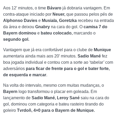
Aos 12′ minutos, o time
Bávaro
já dobraria vantagem. Em
contra-ataque iniciado por
Neuer,
que passou pelos pés de
Alphonso Davies
e
Musiala, Goretzka
recebeu na entrada
da área e deixou
Gnabry
na cara do gol. O
camisa 7 do
Bayern dominou
e
bateu colocado,
marcando o
segundo gol.
Vantagem que já era confortável para o clube de
Munique
aumentaria ainda mais aos 20′ minutos.
Sadio Mané
fez
boa jogada individual e contou com a sorte ao ‘tabelar’ com
adversários
para ficar de frente para o gol e bater forte,
de esquerda e marcar
.
Na volta do intervalo, mesmo com muitas mudanças, o
Bayern
logo transformou o placar em goleada. Em
lançamento de
Sadio Mané, Leroy Sané
saiu na cara do
gol, dominou com categoria e bateu rasteiro tirando do
goleiro
Tvrdoň, 4×0 para o Bayern de Munique.