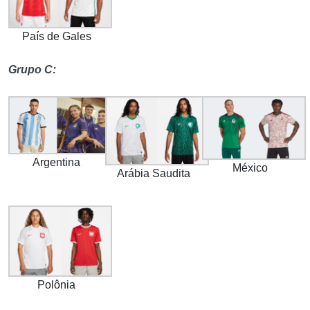
País de Gales
Grupo C:
Argentina
México
Arábia Saudita
Polônia