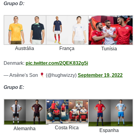
Grupo D:
Austrália
França
Tunísia
Denmark:
pic.twitter.com/2QEK832g5i
— Arsène's Son
(@hughwizzy)
September 19, 2022
Grupo E:
Costa Rica
Alemanha
Espanha