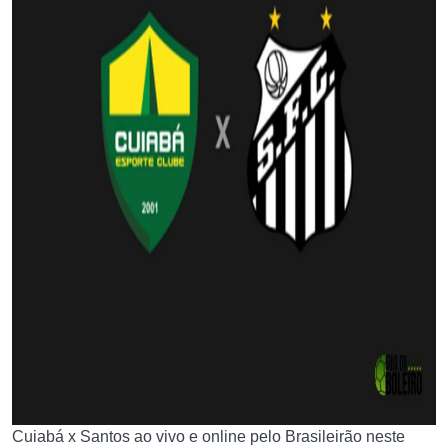
Cuiabá x Santos ao vivo e online pelo Brasileirão neste