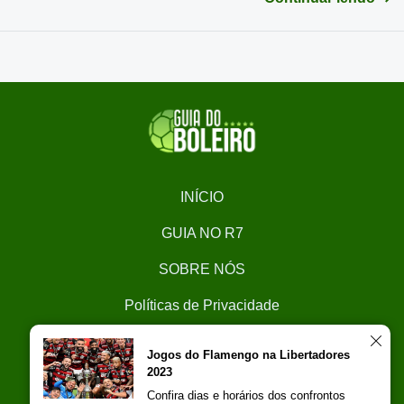
INÍCIO
GUIA NO R7
SOBRE NÓS
Políticas de Privacidade
CONTATO
Jogos do Flamengo na Libertadores
2023
Trabalhe Conosco
Confira dias e horários dos confrontos