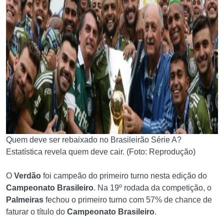
Quem deve ser rebaixado no Brasileirão Série A?
Estatística revela quem deve cair. (Foto: Reprodução)
O
Verdão
foi campeão do primeiro turno nesta edição do
Campeonato Brasileiro
. Na 19º rodada da competição, o
Palmeiras
fechou o primeiro turno com 57% de chance de
faturar o título do
Campeonato Brasileiro
.