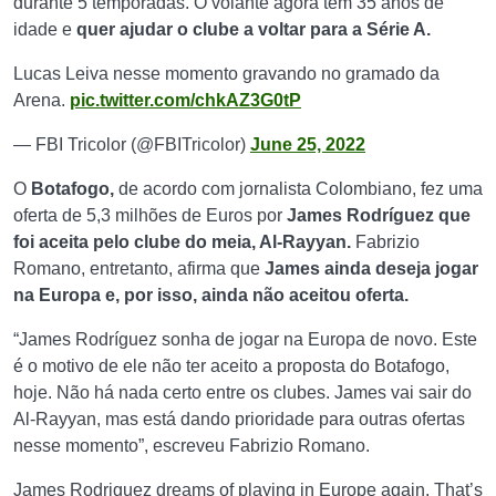
durante 5 temporadas. O volante agora tem 35 anos de
idade e
quer ajudar o clube a voltar para a Série A.
Lucas Leiva nesse momento gravando no gramado da
Arena.
pic.twitter.com/chkAZ3G0tP
— FBI Tricolor (@FBITricolor)
June 25, 2022
O
Botafogo,
de acordo com jornalista Colombiano, fez uma
oferta de 5,3 milhões de Euros por
James Rodríguez que
foi aceita pelo clube do meia, Al-Rayyan.
Fabrizio
Romano, entretanto, afirma que
James ainda deseja jogar
na Europa e, por isso, ainda não aceitou oferta.
“James Rodríguez sonha de jogar na Europa de novo. Este
é o motivo de ele não ter aceito a proposta do Botafogo,
hoje. Não há nada certo entre os clubes. James vai sair do
Al-Rayyan, mas está dando prioridade para outras ofertas
nesse momento”, escreveu Fabrizio Romano.
James Rodriguez dreams of playing in Europe again. That’s