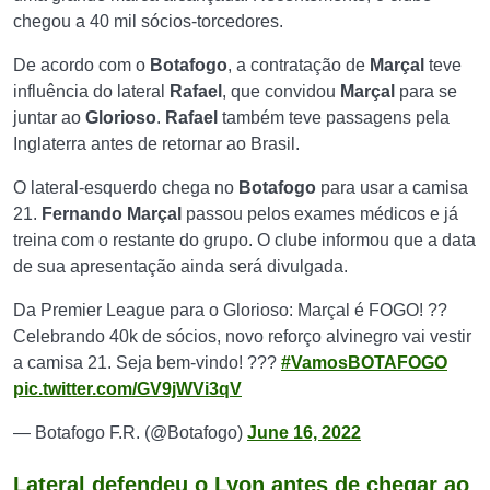
chegou a 40 mil sócios-torcedores.
De acordo com o
Botafogo
, a contratação de
Marçal
teve
influência do lateral
Rafael
, que convidou
Marçal
para se
juntar ao
Glorioso
.
Rafael
também teve passagens pela
Inglaterra antes de retornar ao Brasil.
O lateral-esquerdo chega no
Botafogo
para usar a camisa
21.
Fernando Marçal
passou pelos exames médicos e já
treina com o restante do grupo. O clube informou que a data
de sua apresentação ainda será divulgada.
Da Premier League para o Glorioso: Marçal é FOGO! ??
Celebrando 40k de sócios, novo reforço alvinegro vai vestir
a camisa 21. Seja bem-vindo! ???
#VamosBOTAFOGO
pic.twitter.com/GV9jWVi3qV
— Botafogo F.R. (@Botafogo)
June 16, 2022
Lateral defendeu o Lyon antes de chegar ao