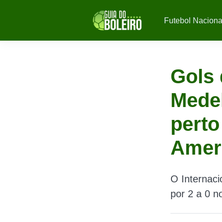
Futebol Naciona
Gols 
Medel
perto
Amer
O Internaci
por 2 a 0 n