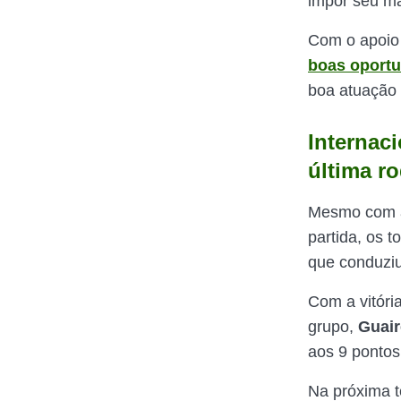
impor seu m
Com o apoio
boas oport
boa atuação 
Internac
última r
Mesmo com a
partida, os 
que conduziu
Com a vitória
grupo,
Guair
aos 9 pontos
Na próxima t