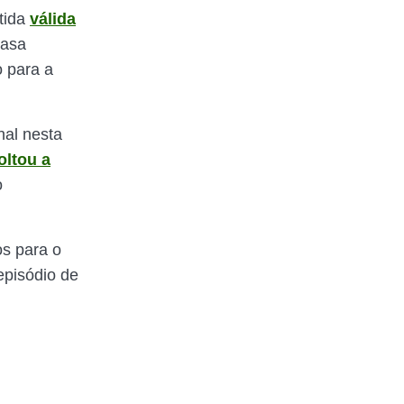
tida
válida
casa
o para a
nal nesta
oltou a
o
os para o
episódio de