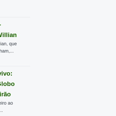
-
illian
ian, que
ham,...
vivo:
Globo
irão
eiro ao
..