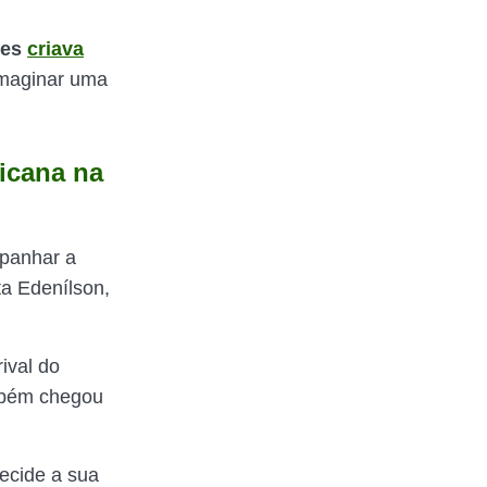
es
criava
imaginar uma
icana na
panhar a
a Edenílson,
ival do
bém chegou
ecide a sua