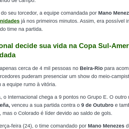
ando de campo.
 do seu torcedor, a equipe comandada por
Mano Menez
unidades
já nos primeiros minutos. Assim, era possível 
do time na partida.
ional decide sua vida na Copa Sul-Amer
odada
penas cerca de 4 mil pessoas no
Beira-Rio
para acom
torcedores puderam presenciar um show do meio-campist
 a equipe rumo à vitória.
, o Internacional chega a 9 pontos no Grupo E. O outro r
eña,
venceu a sua partida contra o
9
de Outubro
e tam
, mas o Colorado é líder devido ao saldo de gols.
erça-feira (24), o time comandado por
Mano Menezes
d