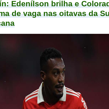
ín: Edenílson brilha e Colora
ma de vaga nas oitavas da Su
cana