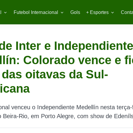
l
Futebol Internacional
Gols
+ Esportes
Conta
de Inter e Independient
lín: Colorado vence e f
 das oitavas da Sul-
icana
onal venceu o Independiente Medellín nesta terça-f
o Beira-Rio, em Porto Alegre, com show de Edeníl