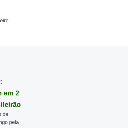
eiro
:
m em 2
ileirão
s de
ingo pela