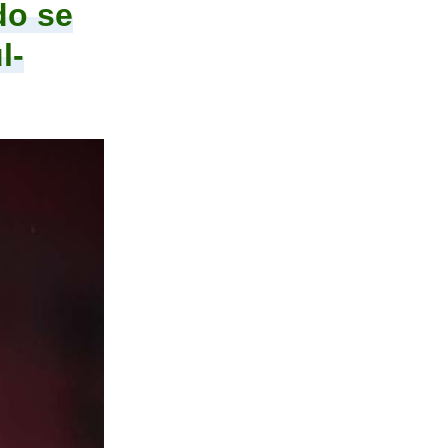
do se
l-