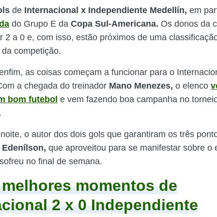
ls
de
Internacional x
Independiente Medellín,
em par
ada
do Grupo E da
Copa Sul-Americana.
Os donos da 
 2 a 0 e, com isso, estão próximos de uma classificaçã
 da competição.
enfim, as coisas começam a funcionar para o Internacio
Com a chegada do treinador
Mano Menezes,
o elenco
v
m bom futebol
e vem fazendo boa campanha no tornei
.
noite, o autor dos dois gols que garantiram os três pont
i
Edenílson,
que aproveitou para se manifestar sobre o 
sofreu no final de semana.
e melhores momentos de
acional 2 x 0 Independiente