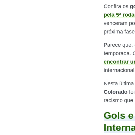
Confira os
go
pela 5ª rod
venceram por
próxima fase
Parece que, 
temporada. 
encontrar u
internacional
Nesta última 
Colorado
fo
racismo que 
Gols 
Intern