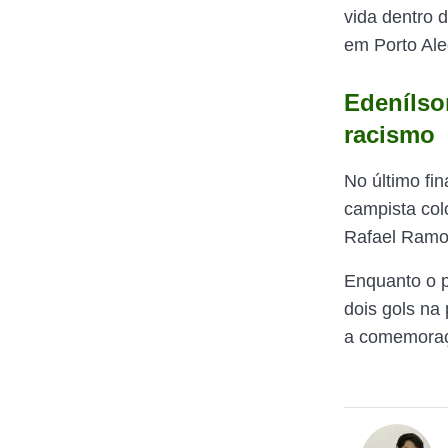
vida dentro 
em Porto Aleg
Edenílso
racismo
No último fin
campista colo
Rafael Ramos
Enquanto o p
dois gols na 
a comemoraç