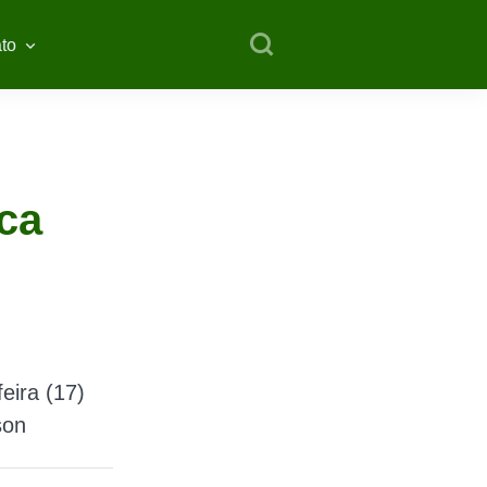
to
e
ica
eira (17)
son