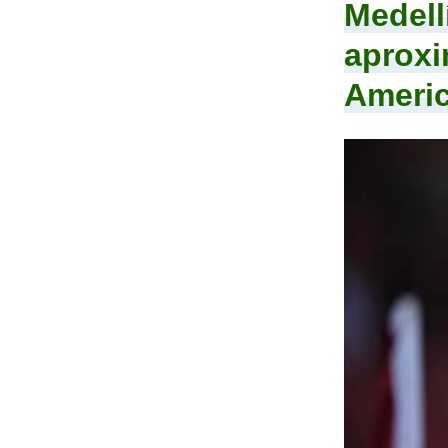
Medell
aproxi
Ameri