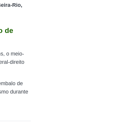
eira-Rio,
o de
ns, o meio-
ral-direito
 embalo de
cismo durante