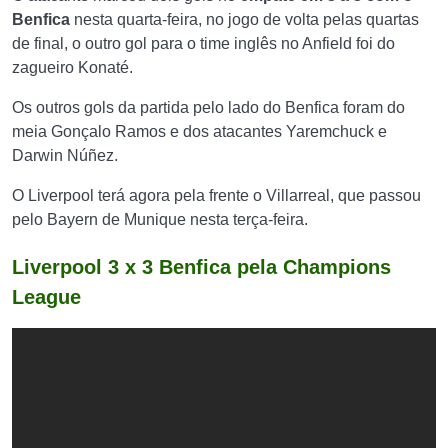
Benfica
nesta quarta-feira, no jogo de volta pelas quartas
de final, o outro gol para o time inglês no Anfield foi do
zagueiro Konaté.
Os outros gols da partida pelo lado do Benfica foram do
meia Gonçalo Ramos e dos atacantes Yaremchuck e
Darwin Núñez.
O Liverpool terá agora pela frente o Villarreal, que passou
pelo Bayern de Munique nesta terça-feira.
Liverpool 3 x 3 Benfica pela Champions
League