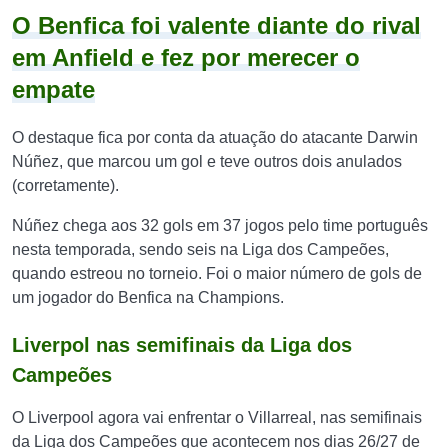
O Benfica foi valente diante do rival
em Anfield e fez por merecer o
empate
O destaque fica por conta da atuação do atacante Darwin
Núñez, que marcou um gol e teve outros dois anulados
(corretamente).
Núñez chega aos 32 gols em 37 jogos pelo time português
nesta temporada, sendo seis na Liga dos Campeões,
quando estreou no torneio. Foi o maior número de gols de
um jogador do Benfica na Champions.
Liverpol nas semifinais da Liga dos
Campeões
O Liverpool agora vai enfrentar o Villarreal, nas semifinais
da Liga dos Campeões que acontecem nos dias 26/27 de