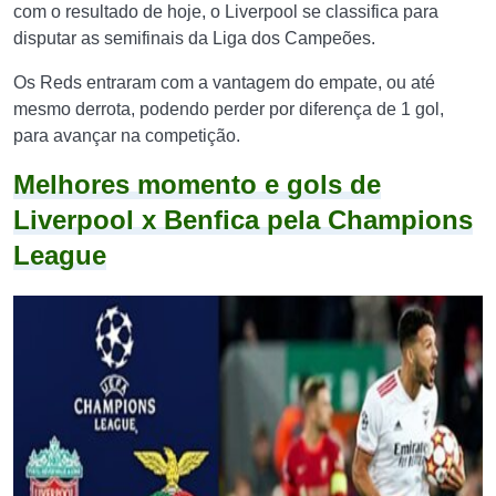
com o resultado de hoje, o Liverpool se classifica para
disputar as semifinais da Liga dos Campeões.
Os Reds entraram com a vantagem do empate, ou até
mesmo derrota, podendo perder por diferença de 1 gol,
para avançar na competição.
Melhores momento e gols de
Liverpool x Benfica pela Champions
League