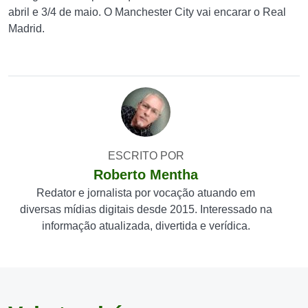
abril e 3/4 de maio. O Manchester City vai encarar o Real
Madrid.
ESCRITO POR
Roberto Mentha
Redator e jornalista por vocação atuando em
diversas mídias digitais desde 2015. Interessado na
informação atualizada, divertida e verídica.